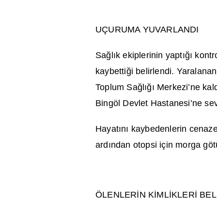
UÇURUMA YUVARLANDI
Sa
ğ
l
ı
k ekiplerinin yapt
ığı
kontro
kaybetti
ğ
i belirlendi. Yaralanan
Toplum Sa
ğ
l
ığı
Merkezi’ne kal
Bingöl Devlet Hastanesi’ne sev
Hayat
ı
n
ı
kaybedenlerin cenaze
ard
ı
ndan otopsi için morga göt
ÖLENLER
İ
N K
İ
ML
İ
KLER
İ
BEL