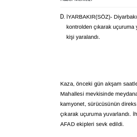
İ
YARBAKIR(SÖZ)- Diyarbak
ı
kontrolden ç
ı
karak uçuruma y
ki
ş
i yaraland
ı
.
Kaza, önceki gün ak
ş
am saatle
Mahallesi mevkisinde meydana 
kamyonet, sürücüsünün direks
ç
ı
karak uçuruma yuvarland
ı
.
İ
h
AFAD ekipleri sevk edildi.