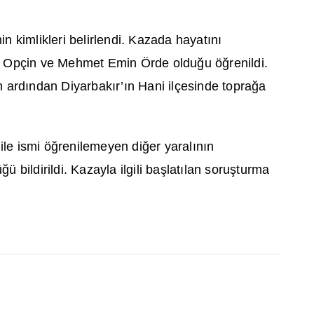
nin kimlikleri belirlendi. Kazada hayat
ı
n
ı
t Opçin ve Mehmet Emin Örde oldu
ğ
u ö
ğ
renildi.
n ard
ı
ndan Diyarbak
ı
r’
ı
n Hani ilçesinde topra
ğ
a
le ismi ö
ğ
renilemeyen di
ğ
er yaral
ı
n
ı
n
ü
ğ
ü bildirildi. Kazayla ilgili ba
ş
lat
ı
lan soru
ş
turma