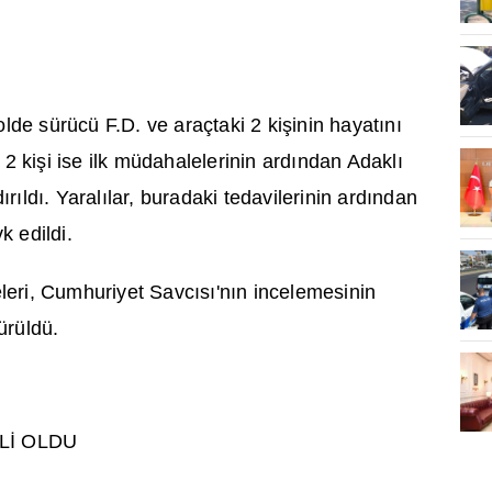
lde sürücü F.D. ve araçtaki 2 ki
ş
inin hayat
ı
n
ı
 2 ki
ş
i ise ilk müdahalelerinin ard
ı
ndan Adakl
ı
d
ı
r
ı
ld
ı
. Yaral
ı
lar, buradaki tedavilerinin ard
ı
ndan
k edildi.
leri, Cumhuriyet Savc
ı
s
ı
'n
ı
n incelemesinin
ürüldü.
L
İ
OLDU