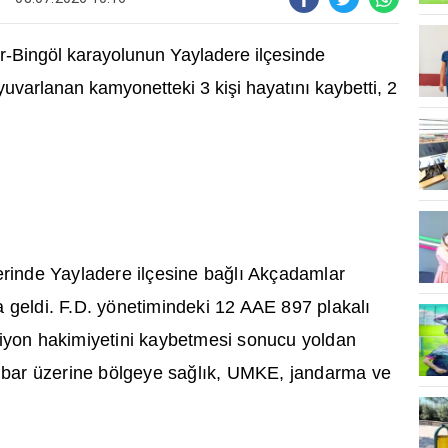
r-Bingöl karayolunun Yayladere ilçesinde
uvarlanan kamyonetteki 3 ki
ş
i hayat
ı
n
ı
kaybetti, 2
rinde Yayladere ilçesine ba
ğ
l
ı
Akçadamlar
geldi. F.D. yönetimindeki 12 AAE 897 plakal
ı
iyon hakimiyetini kaybetmesi sonucu yoldan
bar üzerine bölgeye sa
ğ
l
ı
k, UMKE, jandarma ve