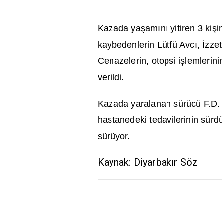
Kazada ya
ş
am
ı
n
ı
yitiren 3 ki
ş
i
kaybedenlerin Lütfü Avc
ı
,
İ
zze
Cenazelerin, otopsi i
ş
lemlerini
verildi.
Kazada yaralanan sürücü F.D. i
hastanedeki tedavilerinin sürd
sürüyor.
Kaynak: Diyarbakır Söz