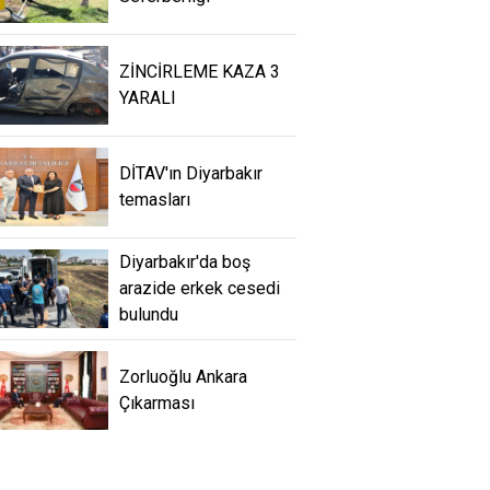
ZİNCİRLEME KAZA 3
YARALI
DİTAV'ın Diyarbakır
temasları
Diyarbakır'da boş
arazide erkek cesedi
bulundu
Zorluoğlu Ankara
Çıkarması