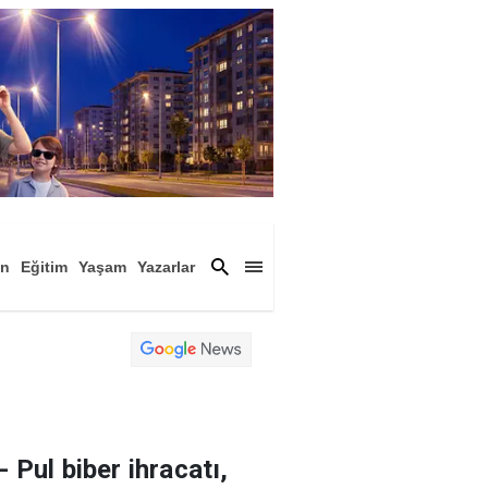
an
Eğitim
Yaşam
Yazarlar
a
Magazin
Arşiv
- Pul biber ihracatı,