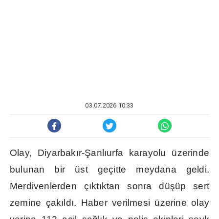
03.07.2026 10:33
Olay, Diyarbak
ı
r-
Ş
anl
ı
urfa karayolu üzerinde
bulunan bir üst geçitte meydana geldi.
Merdivenlerden ç
ı
kt
ı
ktan sonra dü
ş
üp sert
zemine çak
ı
ld
ı
. Haber verilmesi üzerine olay