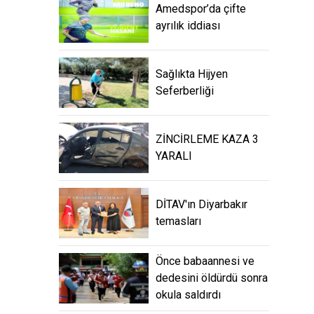
Amedspor’da çifte
ayrılık iddiası
Sağlıkta Hijyen
Seferberliği
ZİNCİRLEME KAZA 3
YARALI
DİTAV'ın Diyarbakır
temasları
Önce babaannesi ve
dedesini öldürdü sonra
okula saldırdı