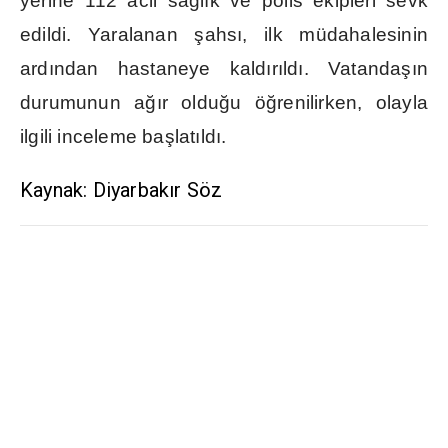
yerine 112 acil sa
ğ
l
ı
k ve polis ekipleri sevk
edildi. Yaralanan
ş
ahs
ı
, ilk müdahalesinin
ard
ı
ndan hastaneye kald
ı
r
ı
ld
ı
. Vatanda
şı
n
durumunun a
ğı
r oldu
ğ
u ö
ğ
renilirken, olayla
ilgili inceleme ba
ş
lat
ı
ld
ı
.
Kaynak: Diyarbakır Söz