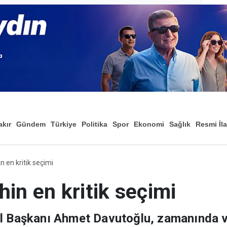
akır
Gündem
Türkiye
Politika
Spor
Ekonomi
Sağlık
Resmi İl
Düny
n en kritik seçimi
hin en kritik seçimi
el Başkanı Ahmet Davutoğlu, zamanında v