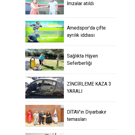
İmzalar atıldı
Amedspor’da çifte
ayrılık iddiası
Sağlıkta Hijyen
Seferberliği
ZİNCİRLEME KAZA 3
YARALI
DİTAV'ın Diyarbakır
temasları