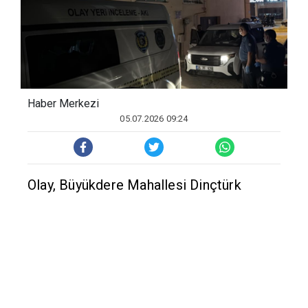
Haber Merkezi
05.07.2026 09:24
Olay, Büyükdere Mahallesi Dinçtürk
Sokak'ta bulunan 3 katlı bir apartmanın
1'inci katındaki dairede meydana geldi.
Edinilen bilgilere göre, tek başına
yaşayan 63 yaşındaki KOAH hastası Yaşar
A.'dan yaklaşık 15 gündür haber