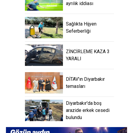
ayrılık iddiası
Sağlıkta Hijyen
Seferberliği
ZİNCİRLEME KAZA 3
YARALI
DİTAV'ın Diyarbakır
temasları
Diyarbakır'da boş
arazide erkek cesedi
bulundu