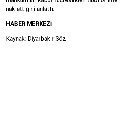
mahkumları kabul hücresinden tıbbi birime
naklettiğini anlattı.
HABER MERKEZİ
Kaynak: Diyarbakır Söz