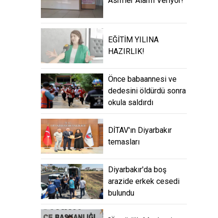
Asm’ler Alarm Veriyor!
EĞİTİM YILINA
HAZIRLIK!
Önce babaannesi ve
dedesini öldürdü sonra
okula saldırdı
DİTAV'ın Diyarbakır
temasları
Diyarbakır'da boş
arazide erkek cesedi
bulundu