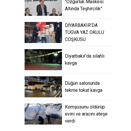
“Özgürlük Maskesi
Altında Teşhircilik”
DİYARBAKIR’DA
TÜGVA YAZ OKULU
COŞKUSU
Diyarbakır'da silahlı
kavga
Düğün salonunda
tekme tokat kavga
Komşusunu öldürüp
evini ve aracını ateşe
verdi