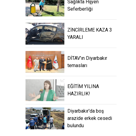
Sağlıkta Hijyen
Seferberliği
ZİNCİRLEME KAZA 3
YARALI
DİTAV'ın Diyarbakır
temasları
EĞİTİM YILINA
HAZIRLIK!
Diyarbakır'da boş
arazide erkek cesedi
bulundu