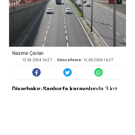
Nazime Çavlan
12.03.2024 16:27
Güncelleme:
12.03.2024 16:27
Diyarbakır
-
Şanlıurfa karayolu
nda 3 kız
çocuğunun seyir halindeki tırın arkasına
tutunarak dakikalarca yolculuk yapmaları
yürekleri ağza getirdi. O anlar ise bir
vatandaşın cep telefonu kamerasıyla