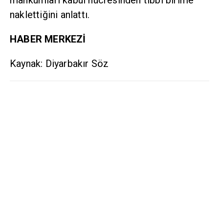
mahkumları kabul hücresinden tıbbi birime
naklettiğini anlattı.
HABER MERKEZİ
Kaynak: Diyarbakır Söz