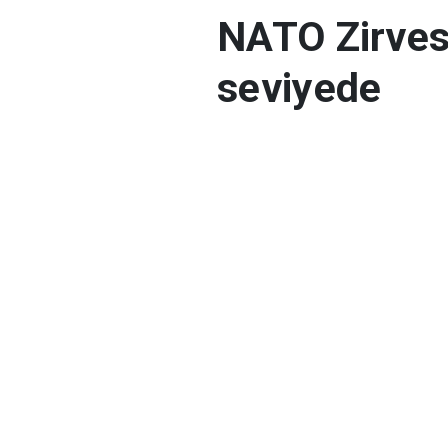
NATO Zirvesi
seviyede
NATO Liderler Zirves
çerçevesinde polis ek