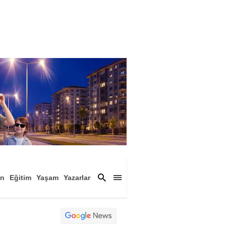
an
Eğitim
Yaşam
Yazarlar
a
Magazin
Arşiv