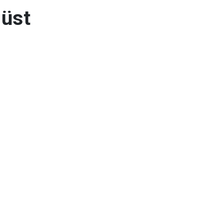
 üst
edbirleri
ası gerçekleştirildi.