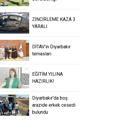
ZİNCİRLEME KAZA 3
YARALI
DİTAV'ın Diyarbakır
temasları
EĞİTİM YILINA
HAZIRLIK!
Diyarbakır'da boş
arazide erkek cesedi
bulundu