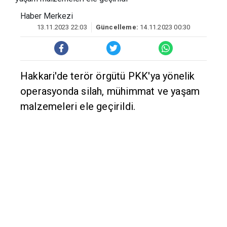
Haber Merkezi
13.11.2023 22:03
Güncelleme:
14.11.2023 00:30
Hakkari'de terör örgütü PKK'ya yönelik
operasyonda silah, mühimmat ve yaşam
malzemeleri ele geçirildi.
Valiliğin sosyal medya hesabından
yapılan açıklamaya göre, İl Jandarma
Komutanlığı ekiplerince, terör örgütü
PKK/KCK'ya yönelik operasyon
düzenlendi.
Operasyonda, doçka uçaksavar, 550