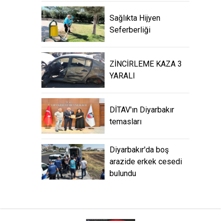
Sağlıkta Hijyen
Seferberliği
ZİNCİRLEME KAZA 3
YARALI
DİTAV'ın Diyarbakır
temasları
Diyarbakır'da boş
arazide erkek cesedi
bulundu