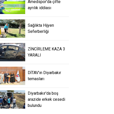
Amedspor’da çifte
ayrılık iddiası
Sağlıkta Hijyen
Seferberliği
ZİNCİRLEME KAZA 3
YARALI
DİTAV'ın Diyarbakır
temasları
Diyarbakır'da boş
arazide erkek cesedi
bulundu