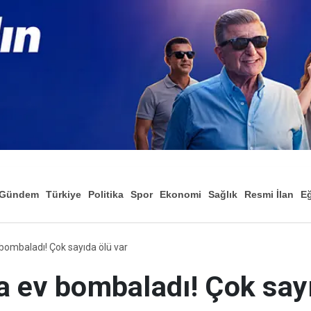
Gündem
Türkiye
Politika
Spor
Ekonomi
Sağlık
Resmi İlan
Eğ
v bombaladı! Çok sayıda ölü var
'ta ev bombaladı! Çok say