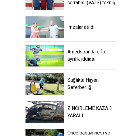
cerrahisi (VATS) tekniği
İmzalar atıldı
Amedspor’da çifte
ayrılık iddiası
Sağlıkta Hijyen
Seferberliği
ZİNCİRLEME KAZA 3
YARALI
Önce babaannesi ve