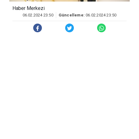
Haber Merkezi
06.02.2024 23:50
Güncelleme:
06.02.2024 23:50
Merkez Kayapınar ilçesindeki bulunan ve
Güneydoğu’nun ilk Forum AVM’si olan
Diyarbakır Forum AVM merkezinde 6
Şubat depremlerinin birinci yılı etkinlikler
kapsamında AFAD tarafından stant
kuruldu.