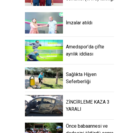
İmzalar atıldı
Amedspor’da çifte
ayrılık iddiası
Sağlıkta Hijyen
Seferberliği
ZİNCİRLEME KAZA 3
YARALI
Önce babaannesi ve