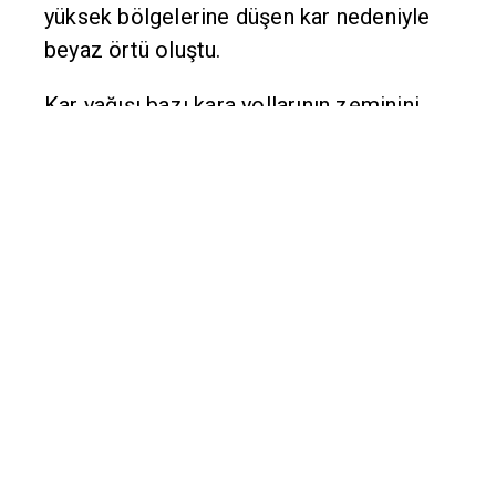
derece ölçüldüğü kent merkezinin
yüksek bölgelerine düşen kar nedeniyle
beyaz örtü oluştu.
Kar yağışı bazı kara yollarının zeminini
beyaza bürüdü. Sürücüler araçlarıyla
trafikte kontrollü bir şekilde ilerledi.
Belediye ve karayolları ekipleri trafikte
yaşanabilecek muhtemel olumsuzluklara
karşı sorumluluk bölgelerinde önlem aldı.
AA
Kaynak: Diyarbakır Söz