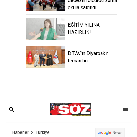
dedesini öldürdü sonra
okula saldırdı
EĞİTİM YILINA
HAZIRLIK!
DİTAV'ın Diyarbakır
temasları