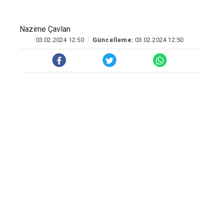
Nazime Çavlan
03.02.2024 12:50
Güncelleme:
03.02.2024 12:50
Lig Kırmızı Grup’ta mücadele
eden Diyarbakır ekibi Amedspor, ligin 24.
Haftasında Hatay deplasmanında yarın (4
Şubat) İskenderunspor ile karşılaşacak.
Karşılaşma öncesi iki takım birlikte
İskenderun Atakaş Konteyner Kenti’ni
ziyaret edecek.
İskenderunspor karşılaşması ev sahibi