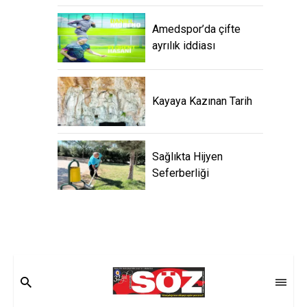
Amedspor’da çifte
ayrılık iddiası
Kayaya Kazınan Tarih
Sağlıkta Hijyen
Seferberliği