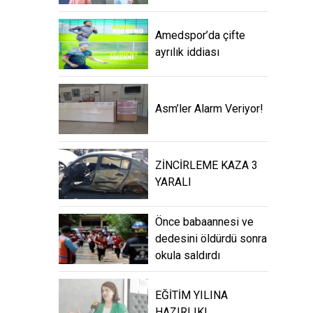
Amedspor’da çifte
ayrılık iddiası
Asm’ler Alarm Veriyor!
ZİNCİRLEME KAZA 3
YARALI
Önce babaannesi ve
dedesini öldürdü sonra
okula saldırdı
EĞİTİM YILINA
HAZIRLIK!