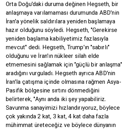
hazır olduğunu söyledi. Hegseth, "Gerekirse
yeniden başlama kabiliyetimiz fazlasıyla
mevcut" dedi. Hegseth, Trump'ın "sabırlı"
olduğunu ve İran'ın nükleer silah elde
etmemesini sağlamak için "güçlü bir anlaşma"
aradığını vurguladı. Hegseth ayrıca ABD'nin
İran'la çatışma içinde olmasına rağmen Asya-
Pasifik bölgesine sırtını dönmediğini belirterek,
"Aynı anda iki şey yapabiliriz. Savunma
sanayimizi hızlandırıyoruz, böylece çok yakında
2 kat, 3 kat, 4 kat daha fazla mühimmat
üreteceğiz ve böylece dünyanın dört bir
yanındaki tüm (operasyon) planlarımızın düzgün
bir şekilde finanse edilmesini sağlayacağız"
dedi.