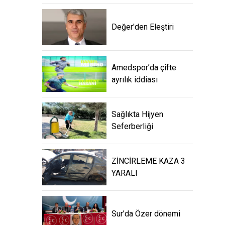
Amedspor’da çifte ayrılık
iddiası
Sağlıkta Hijyen
Seferberliği
ZİNCİRLEME KAZA 3
YARALI
Sur’da Özer dönemi