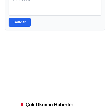
Çok Okunan Haberler
Amedspor, eFootball'a
geliyor