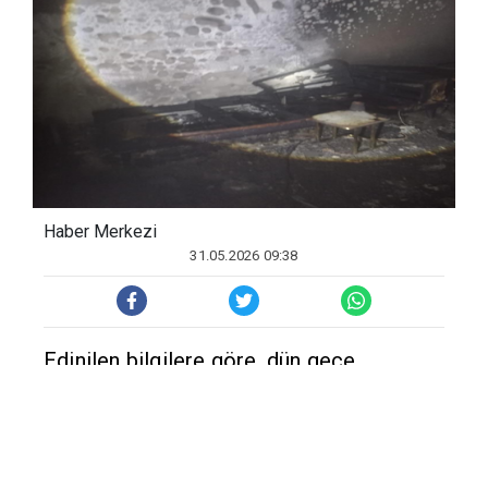
Haber Merkezi
31.05.2026 09:38
Edinilen bilgilere göre, dün gece
saatlerinde ilçenin Medya Mahallesi'nde 5
katlı binanın üçüncü katındaki dairede
yangın çıktı. İhbar üzerine olay yerine
itfaiye, sağlık be polis ekibi sevk edildi.
Yangın, itfaiye erlerinin müdahalesiyle
kontrol altına alınarak söndürüldü.