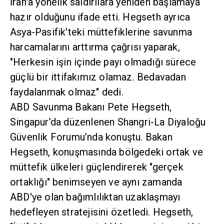
hazır olduğunu ifade etti. Hegseth ayrıca Asya-
Pasifik'teki müttefiklerine savunma
harcamalarını arttırma çağrısı yaparak,
"Herkesin işin içinde payı olmadığı sürece güçlü
bir ittifakımız olamaz. Bedavadan faydalanmak
olmaz" dedi.
ABD Savunma Bakanı Pete Hegseth,
Singapur’da düzenlenen Shangri-La Diyaloğu
Güvenlik Forumu’nda konuştu. Bakan Hegseth,
konuşmasında bölgedeki ortak ve müttefik
ülkeleri güçlendirerek "gerçek ortaklığı"
benimseyen ve aynı zamanda ABD'ye olan
bağımlılıktan uzaklaşmayı hedefleyen
stratejisini özetledi. Hegseth, "İttifaklarımız ve
ortaklıklarımız için yeni bir rota çiziyoruz. Bu