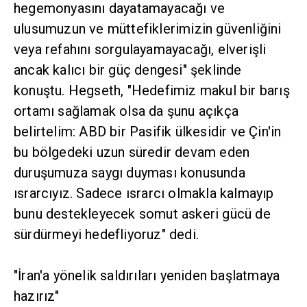
sorgulayamayacağı, elverişli ancak kalıcı bir
güç dengesi" şeklinde konuştu. Hegseth,
"Hedefimiz makul bir barış ortamı sağlamak
olsa da şunu açıkça belirtelim: ABD bir Pasifik
ülkesidir ve Çin'in bu bölgedeki uzun süredir
devam eden duruşumuza saygı duyması
konusunda ısrarcıyız. Sadece ısrarcı olmakla
kalmayıp bunu destekleyecek somut askeri gücü
de sürdürmeyi hedefliyoruz" dedi.
"İran'a yönelik saldırıları yeniden başlatmaya
hazırız"
Orta Doğu'daki duruma değinen Hegseth, bir
anlaşmaya varılamaması durumunda ABD'nin
İran'a yönelik saldırılara yeniden başlamaya