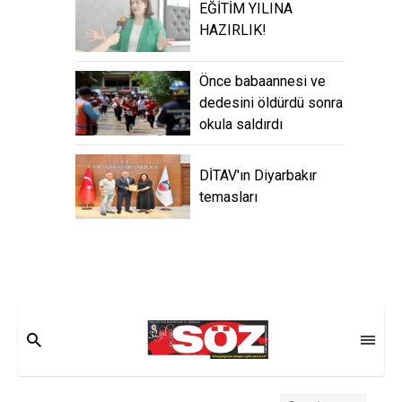
EĞİTİM YILINA
HAZIRLIK!
Önce babaannesi ve
dedesini öldürdü sonra
okula saldırdı
DİTAV'ın Diyarbakır
temasları