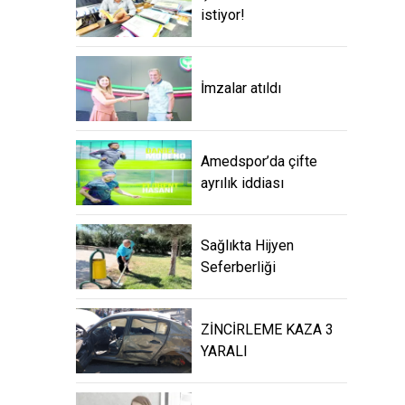
istiyor!
İmzalar atıldı
Amedspor’da çifte
ayrılık iddiası
Sağlıkta Hijyen
Seferberliği
ZİNCİRLEME KAZA 3
YARALI