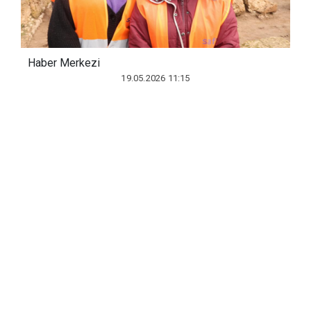
Haber Merkezi
19.05.2026 11:15
Çınar Kaymakamlığınca hazırlanan,
İŞKUR'un "İşgücü Uyum Programı"
kapsamında hayata geçirilen proje ile
kırsal Demirölçek ve Aşağıkonak
mahallelerinde yaşayan 35 kadın, 6 ay
boyunca tarihi kalede yürütülen
arkeolojik kazılarda yer alıyor.
Kadınlar, aldıkları eğitimin ardından