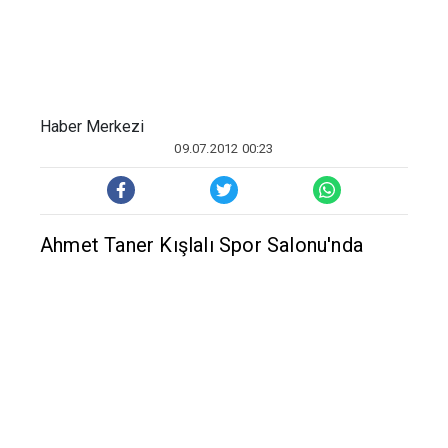
Ahmet Taner Kışlalı Spor Salonu'nda
yapılan kurultayda mevcut başkan Deniz
Pınar Atılgan 60, eski kadın kolları genel
başkanlarından Zühal Samlı 100, Hilal
Dokuzcan ise 332 oy aldı.
Seçimin sonuçlanmasının ardından
kurultay çalışmalarını tamamladı.
Hilal Dokuzcan'ın özgeçmişi
Hilal Dokuzcan, 1964 yılında Ankara'da
doğdu. Yıldız Üniversitesi Elektrik
Mühendisliği Bölümü'nden mezun olan,
Fen Bilimleri Enstitüsü'nün anabilim