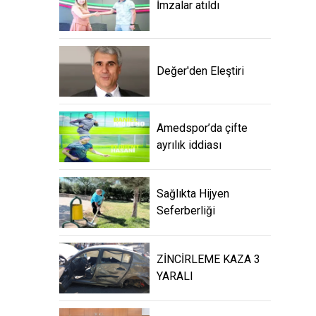
İmzalar atıldı
Değer'den Eleştiri
Amedspor’da çifte
ayrılık iddiası
Sağlıkta Hijyen
Seferberliği
ZİNCİRLEME KAZA 3
YARALI