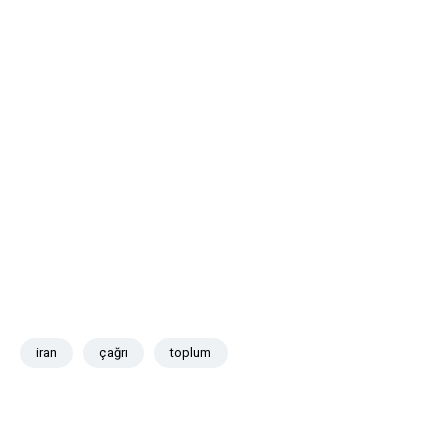
iran
çağrı
toplum