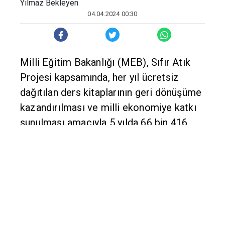
Yılmaz Bekleyen
04.04.2024 00:30
Milli Eğitim Bakanlığı (MEB), Sıfır Atık
Projesi kapsamında, her yıl ücretsiz
dağıtılan ders kitaplarının geri dönüşüme
kazandırılması ve milli ekonomiye katkı
sunulması amacıyla 5 yılda 66 bin 416
ton atık kağıdın toplandığını ve 167
milyon 716 bin lira gelir elde edildiğini
bildirdi.
Bakanlığın internet sitesinde yer alan
açıklamaya göre, MEB Destek
Hizmetleri Genel Müdürlüğünce resmi ve