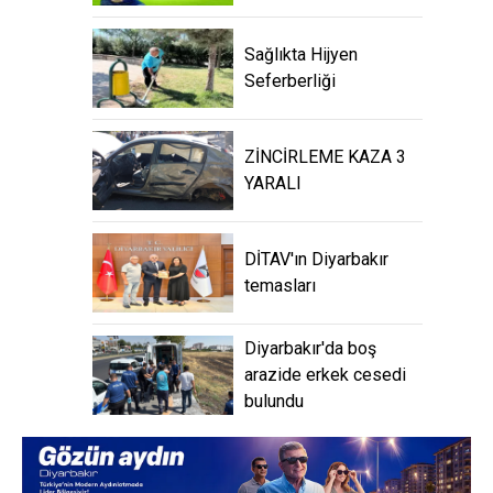
Sağlıkta Hijyen
Seferberliği
ZİNCİRLEME KAZA 3
YARALI
DİTAV'ın Diyarbakır
temasları
Diyarbakır'da boş
arazide erkek cesedi
bulundu