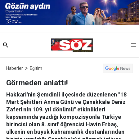
Haberler
Eğitim
Görmeden anlattı!
Hakkari'nin Şemdinli ilçesinde düzenlenen "18
Mart Şehitleri Anma Günü ve Çanakkale Deniz
Zaferi'nin 109. yıl dönümü" etkinlikleri
kapsamında yazdığı kompozisyonla Türkiye
birincisi olan 8. sınıf öğrencisi Havin Erbaş,
ülkenin en büyük kahramanlık destanlarından