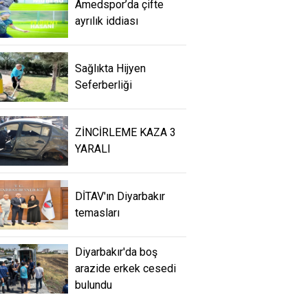
Amedspor’da çifte
ayrılık iddiası
Sağlıkta Hijyen
Seferberliği
ZİNCİRLEME KAZA 3
YARALI
DİTAV'ın Diyarbakır
temasları
Diyarbakır'da boş
arazide erkek cesedi
bulundu