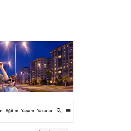
an
Eğitim
Yaşam
Yazarlar
a
Magazin
Arşiv