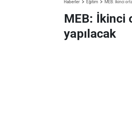
Haberler
Eğitim
MEB: İkinci ort
MEB: İkinci 
yapılacak
Milli Eğitim Bakanlığ
yapılacağını, sınavla