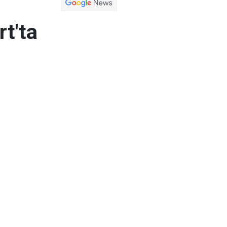
rt'ta
, 26-27 Mart'ta
rdu.