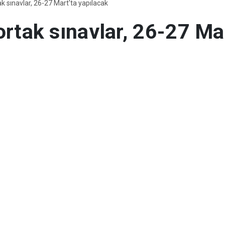
ak sınavlar, 26-27 Mart'ta yapılacak
ortak sınavlar, 26-27 Ma
ı, ülke genelindeki ikinci ortak sınavların
rda açık uçlu sorular kullanılacağını duyu