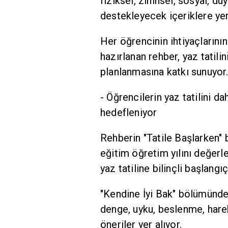
fiziksel, zihinsel, sosyal, d
destekleyecek içeriklere yer 
Her öğrencinin ihtiyaçlarını
hazırlanan rehber, yaz tatili
planlanmasına katkı sunuyor
- Öğrencilerin yaz tatilini d
hedefleniyor
Rehberin "Tatile Başlarken" 
eğitim öğretim yılını değerle
yaz tatiline bilinçli başlang
"Kendine İyi Bak" bölümünde i
denge, uyku, beslenme, hareke
öneriler yer alıyor.