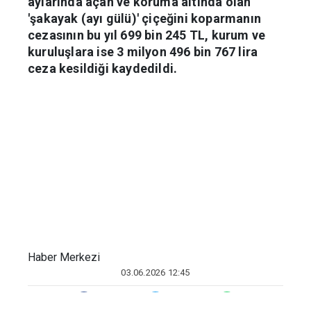
Afyonkarahisar’da mayıs ve haziran
aylarında açan ve koruma altında olan
'şakayak (ayı gülü)' çiçeğini koparmanın
cezasının bu yıl 699 bin 245 TL, kurum ve
kuruluşlara ise 3 milyon 496 bin 767 lira
ceza kesildiği kaydedildi.
Haber Merkezi
03.06.2026 12:45