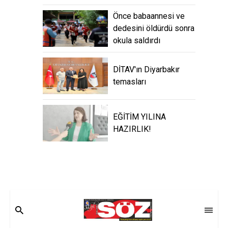
Önce babaannesi ve
dedesini öldürdü sonra
okula saldırdı
DİTAV'ın Diyarbakır
temasları
EĞİTİM YILINA
HAZIRLIK!