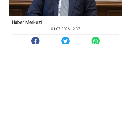
Haber Merkezi
01.07.2026 12:37
Bakan Işıkhan, Cumhurbaşkanı Recep
Tayyip Erdoğan başkanlığında yapılan
Kabine Toplantısı'nın ardında basın
mensuplarının sorularını yanıtladı.
En düşük emekli aylığıyla ilgili bir soru
üzerine Işıkhan, "3 Temmuz'da enflasyon
oranı açıklandığı zaman bir rakam ortaya