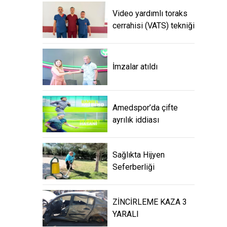
Video yardımlı toraks
cerrahisi (VATS) tekniği
İmzalar atıldı
Amedspor’da çifte
ayrılık iddiası
Sağlıkta Hijyen
Seferberliği
ZİNCİRLEME KAZA 3
YARALI