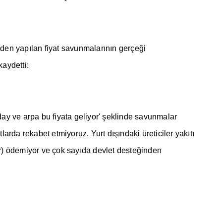
inden yap
ı
lan fiyat savunmalar
ı
n
ı
n gerçe
ğ
i
kaydetti:
day ve arpa bu fiyata geliyor'
ş
eklinde savunmalar
rtlarda rekabet etmiyoruz. Yurt d
ışı
ndaki üreticiler yak
ı
t
ı
r) ödemiyor ve çok say
ı
da devlet deste
ğ
inden