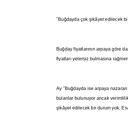
"Bu
ğ
dayda çok
ş
ikâyet edilecek b
Bu
ğ
day fiyatlar
ı
n
ı
n arpaya göre da
fiyatlar
ı
yetersiz bulmas
ı
na ra
ğ
men
Ay "Bu
ğ
dayda ise arpaya nazaran b
bulanlar bulunuyor ancak verimlili
ş
ikâyet edilecek bir durum yok. Es