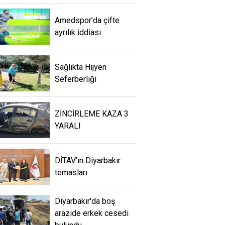
Amedspor’da çifte
ayrılık iddiası
Sağlıkta Hijyen
Seferberliği
ZİNCİRLEME KAZA 3
YARALI
DİTAV'ın Diyarbakır
temasları
Diyarbakır'da boş
arazide erkek cesedi