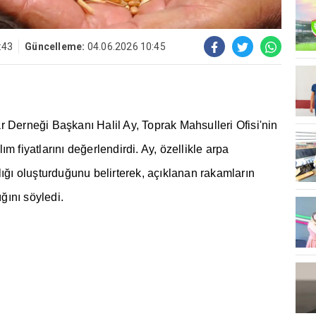
:43
Güncelleme:
04.06.2026 10:45
ar Derne
ğ
i Ba
ş
kan
ı
Halil Ay, Toprak Mahsulleri Ofisi'nin
l
ı
m fiyatlar
ı
n
ı
de
ğ
erlendirdi. Ay, özellikle arpa
l
ığı
olu
ş
turdu
ğ
unu belirterek, aç
ı
klanan rakamlar
ı
n
ığı
n
ı
söyledi.