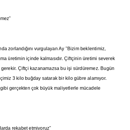
emez"
nda zorland
ığı
n
ı
vurgulayan Ay "Bizim beklentimiz,
ima üretimin içinde kalmas
ı
d
ı
r. Çiftçinin üretimi severek
gerekir. Çiftçi kazanamazsa bu i
ş
i sürdüremez. Bugün
tçimiz 3 kilo bu
ğ
day satarak bir kilo gübre alam
ı
yor.
gibi gerçekten çok büyük maliyetlerle mücadele
tlarda rekabet etmiyoruz"