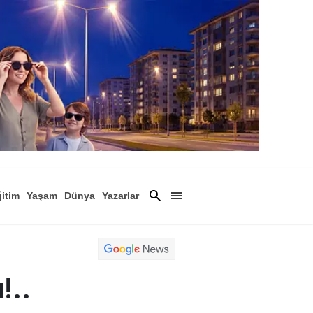
itim
Yaşam
Dünya
Yazarlar
Magazin
Arşiv
!..