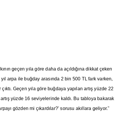
rk
ı
n
ı
n geçen y
ı
la göre daha da aç
ı
ld
ığı
na dikkat çeken
 y
ı
l arpa ile bu
ğ
day aras
ı
nda 2 bin 500 TL fark varken,
r ç
ı
kt
ı
. Geçen y
ı
la göre bu
ğ
daya yap
ı
lan art
ış
yüzde 22
 art
ış
yüzde 16 seviyelerinde kald
ı
. Bu tabloya bakarak
 arpay
ı
gözden mi ç
ı
kard
ı
lar?' sorusu ak
ı
llara geliyor."