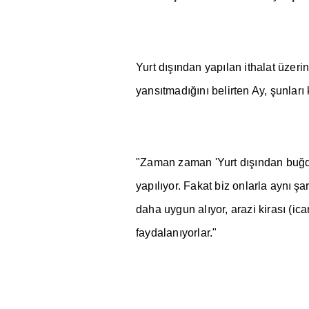
Yurt d
ışı
ndan yap
ı
lan ithalat üzer
yans
ı
tmad
ığı
n
ı
belirten Ay,
ş
unlar
ı
"Zaman zaman 'Yurt d
ışı
ndan bu
ğ
yap
ı
l
ı
yor. Fakat biz onlarla ayn
ı
ş
a
daha uygun al
ı
yor, arazi kiras
ı
(ica
faydalan
ı
yorlar."