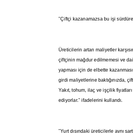
"Çiftçi kazanamazsa bu i
ş
i sürdür
Üreticilerin artan maliyetler kar
şı
s
ı
çiftçinin ma
ğ
dur edilmemesi ve da
yapmas
ı
için de elbette kazanmas
ı
girdi maliyetlerine bakt
ığı
n
ı
zda, çif
Yak
ı
t, tohum, ilaç ve i
ş
çilik fiyatlar
ı
ediyorlar." ifadelerini kulland
ı
.
"Yurt d
ışı
ndaki üreticilerle ayn
ı
ş
ar