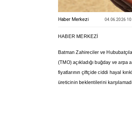
Haber Merkezi
04.06.2026 10
HABER MERKEZ
İ
Batman Zahireciler ve Hububatç
ı
l
(TMO) aç
ı
klad
ığı
bu
ğ
day ve arpa a
fiyatlar
ı
n
ı
n çiftçide ciddi hayal k
ı
r
ı
k
üreticinin beklentilerini kar
şı
lamad