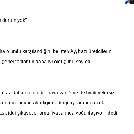
ir durum yok"
ha olumlu kar
şı
land
ığı
n
ı
belirten Ay, baz
ı
üreticilerin
 genel tablonun daha iyi oldu
ğ
unu söyledi.
iraz daha olumlu bir hava var. Yine de fiyat
ı
yetersiz
k de göz önüne al
ı
nd
ığı
nda bu
ğ
day taraf
ı
nda çok
as ciddi
ş
ikâyetler arpa fiyatlar
ı
nda yo
ğ
unla
şı
yor." dedi.