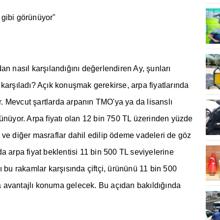
 gibi görünüyor"
dan nas
ı
l kar
şı
land
ığı
n
ı
de
ğ
erlendiren Ay,
ş
unlar
ı
 kar
şı
lad
ı
? Aç
ı
k konu
ş
mak gerekirse, arpa fiyatlar
ı
nda
r. Mevcut
ş
artlarda arpan
ı
n TMO'ya ya da lisansl
ı
ünüyor. Arpa fiyat
ı
olan 12 bin 750 TL üzerinden yüzde
 ve di
ğ
er masraflar dahil edilip ödeme vadeleri de göz
a arpa fiyat beklentisi 11 bin 500 TL seviyelerine
ı
bu rakamlar kar
şı
s
ı
nda çiftçi, ürününü 11 bin 500
 avantajl
ı
konuma gelecek. Bu aç
ı
dan bak
ı
ld
ığı
nda