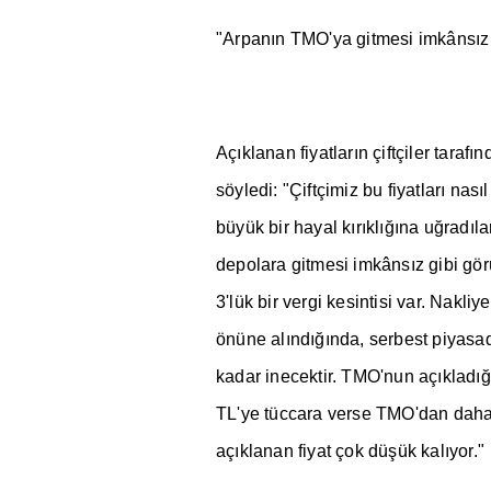
"Arpan
ı
n TMO'ya gitmesi imkâns
ı
z
Aç
ı
klanan fiyatlar
ı
n çiftçiler taraf
ı
n
söyledi: "Çiftçimiz bu fiyatlar
ı
nas
ı
l
büyük bir hayal k
ı
r
ı
kl
ığı
na u
ğ
rad
ı
la
depolara gitmesi imkâns
ı
z gibi gör
3'lük bir vergi kesintisi var. Nakliye
önüne al
ı
nd
ığı
nda, serbest piyasad
kadar inecektir. TMO'nun aç
ı
klad
ığ
TL'ye tüccara verse TMO'dan daha
aç
ı
klanan fiyat çok dü
ş
ük kal
ı
yor."