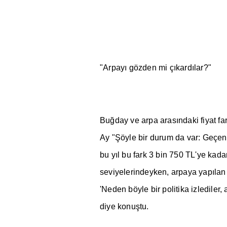
"Arpay
ı
gözden mi ç
ı
kard
ı
lar?"
Bu
ğ
day ve arpa aras
ı
ndaki fiyat fa
Ay "
Ş
öyle bir durum da var: Geçen
bu y
ı
l bu fark 3 bin 750 TL'ye kada
seviyelerindeyken, arpaya yap
ı
lan
'Neden böyle bir politika izlediler,
diye konu
ş
tu.