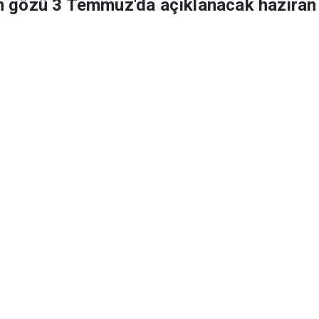
n gözü 3 Temmuz'da açıklanacak haziran
lın ilk 6 ayına ilişkin zam oranı kesinleşec
Ço
02.07.2026 10:37