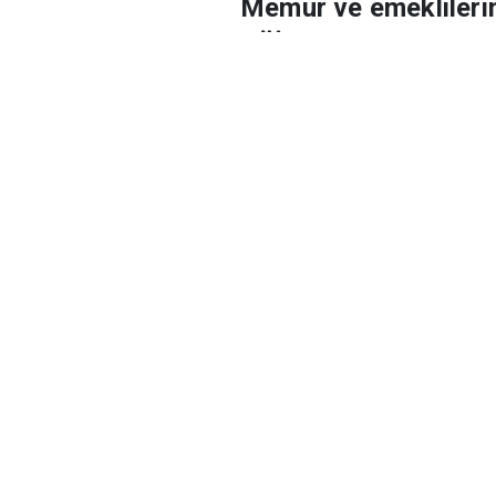
Memur ve emeklileri
TÜİK'in verileriyle yı
Haber Merkezi