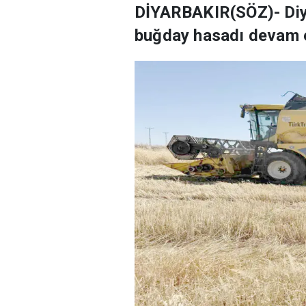
DİYARBAKIR(SÖZ)- Diya
buğday hasadı devam e