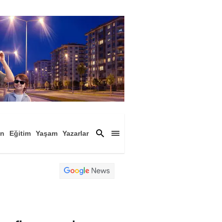
an
Eğitim
Yaşam
Yazarlar
a
Magazin
Arşiv