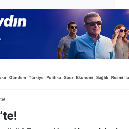
akır
Gündem
Türkiye
Politika
Spor
Ekonomi
Sağlık
Resmi İl
Düny
te!
’te!