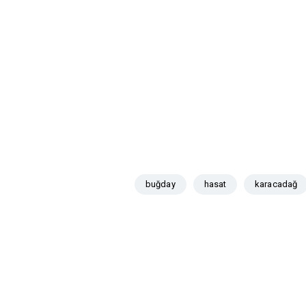
buğday
hasat
karacadağ