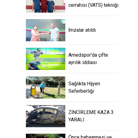
cerrahisi (VATS) tekniği
İmzalar atıldı
Amedspor’da çifte
ayrılık iddiası
Sağlıkta Hijyen
Seferberliği
ZİNCİRLEME KAZA 3
YARALI
Önce babaannesi ve