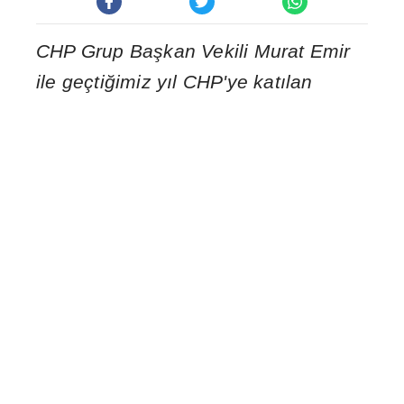
CHP Grup Ba
ş
kan Vekili Murat Emir
ile geçti
ğ
imiz y
ı
l CHP'ye kat
ı
lan
Genel Ba
ş
kan Yard
ı
mc
ı
s
ı
Evrim
R
ı
zvano
ğ
lu'nun evlili
ğ
i, TBMM
tarihine aktif görevdeki iki
milletvekilinin ilk evlili
ğ
i olarak geçti.
HABER MERKEZ
İ
Cumhuriyet Halk Partisi (CHP) çat
ı
s
ı