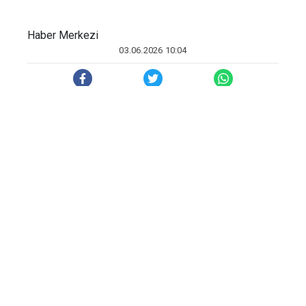
Haber Merkezi
03.06.2026 10:04
HABER MERKEZİ
Altının onsu, Orta Doğu'daki jeopolitik
gelişmelerin enflasyonist baskıları
güçlendireceğine yönelik endişeler ve
bu endişelerin ABD Merkez Bankasına
(Fed) yönelik "şahin" beklentileri
artırmasıyla üst üste üç ay değer
kaybetti.