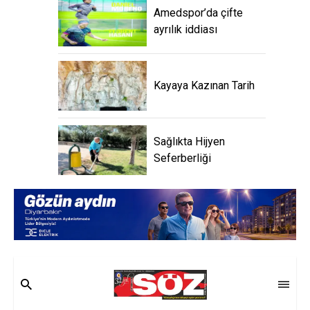
Amedspor’da çifte
ayrılık iddiası
Kayaya Kazınan Tarih
Sağlıkta Hijyen
Seferberliği