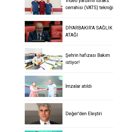
Video yardımlı toraks
cerrahisi (VATS) tekniği
DİYARBAKIR’A SAĞLIK
ATAĞI
Şehrin hafızası Bakım
istiyor!
İmzalar atıldı
Değer'den Eleştiri