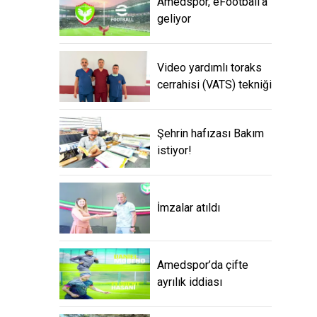
Amedspor, eFootball'a
geliyor
Video yardımlı toraks
cerrahisi (VATS) tekniği
Şehrin hafızası Bakım
istiyor!
İmzalar atıldı
Amedspor’da çifte
ayrılık iddiası