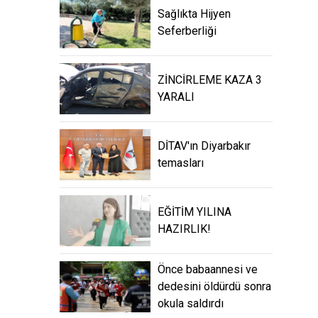
Sağlıkta Hijyen
Seferberliği
ZİNCİRLEME KAZA 3
YARALI
DİTAV'ın Diyarbakır
temasları
EĞİTİM YILINA
HAZIRLIK!
Önce babaannesi ve
dedesini öldürdü sonra
okula saldırdı