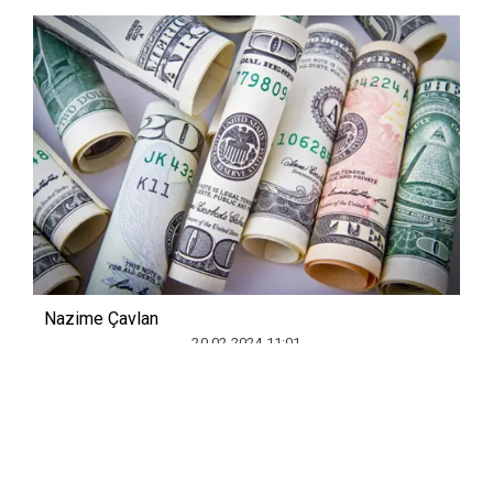
Nazime Çavlan
20.02.2024 11:01
Dolar/TL, yeni güne yükselişle
başlamasının ardından saat 10.20