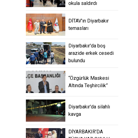
okula saldırdı
DİTAV'ın Diyarbakır
temasları
Diyarbakır'da boş
arazide erkek cesedi
bulundu
“Özgürlük Maskesi
Altında Teşhircilik”
Diyarbakır'da silahlı
kavga
DİYARBAKIR’DA