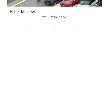
Haber Merkezi
22.05.2026 11:58
Edinilen bilgiye göre, Tarsus Cumhuriyet
Başsavcılığı koordinesinde yasa dışı
bahisle ilgili Emniyet Genel Müdürlüğü
Siber Suçlarla Mücadele Daire Başkanlığı
ile İl Emniyet Müdürlüğü ekipleri çalışma
yaptı. Polisin planlı takipli çalışmasında
26 milyar 416 milyon lira işlem hacmine
ulaşan çok sayıda şüpheli tespit edildi.
Şüphelilerin yakalanmasına yönelik dün
Mersin merkezli 7 ilde 255 ekiple eş