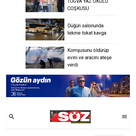
TÜGVA YAZ OKULU
COŞKUSU
Düğün salonunda
tekme tokat kavga
Komşusunu öldürüp
evini ve aracını ateşe
verdi