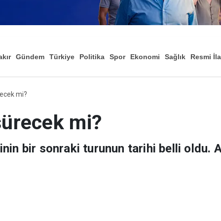
akır
Gündem
Türkiye
Politika
Spor
Ekonomi
Sağlık
Resmi İl
Düny
ecek mi?
ürecek mi?
in bir sonraki turunun tarihi belli oldu. 
turunun 18 Temmuz’da gerçekleştirileceği
mlerinin temsilcilerinin katılacağı görü
şılmadı.