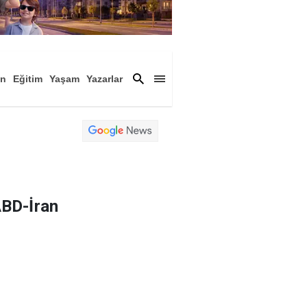
an
Eğitim
Yaşam
Yazarlar
a
Magazin
Arşiv
ABD-İran
 açıklandı. Tahran
şmelerin lokasyonuna