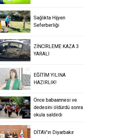
Sağlıkta Hijyen
Seferberliği
ZİNCİRLEME KAZA 3
YARALI
EĞİTİM YILINA
HAZIRLIK!
Önce babaannesi ve
dedesini öldürdü sonra
okula saldırdı
DİTAV'ın Diyarbakır