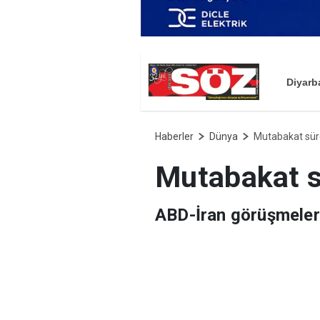
Diyarb
Haberler
Dünya
Mutabakat sür
Mutabakat s
ABD-İran görüşmelerin
görüşmelerinin yeni 
ve Washington yöneti
ilişkin bir bilgi payla