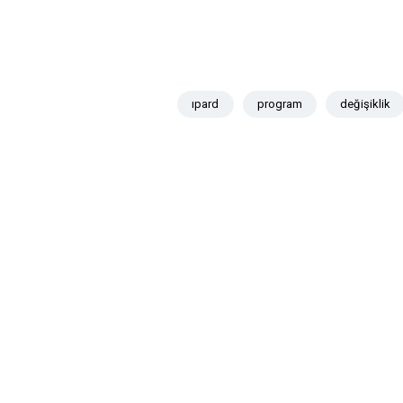
ıpard
program
değişiklik