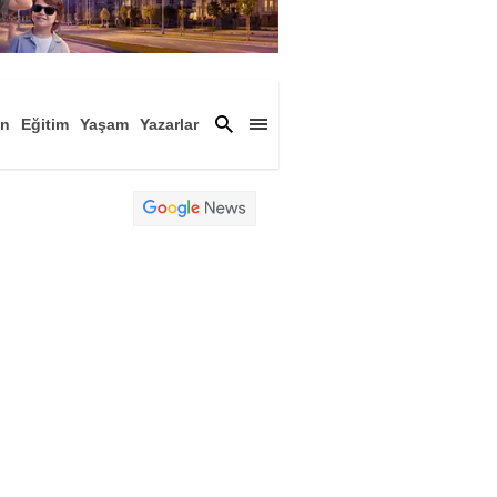
an
Eğitim
Yaşam
Yazarlar
a
Magazin
Arşiv