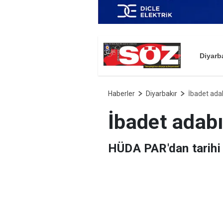
Diyarb
Haberler
Diyarbakır
İbadet ada
İbadet adab
HÜDA PAR'dan tarihi 