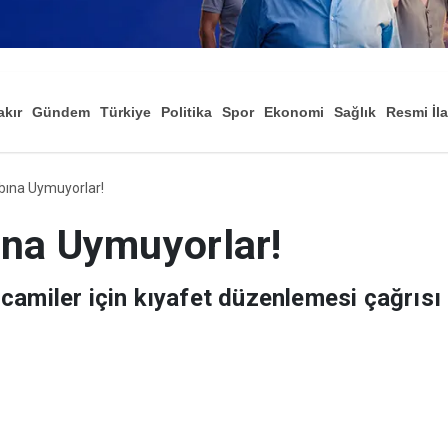
akır
Gündem
Türkiye
Politika
Spor
Ekonomi
Sağlık
Resmi İl
Düny
bına Uymuyorlar!
ına Uymuyorlar!
camiler için kıyafet düzenlemesi çağrısı