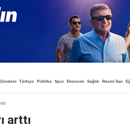
Gündem
Türkiye
Politika
Spor
Ekonomi
Sağlık
Resmi İlan
Eğ
rttı
ı arttı