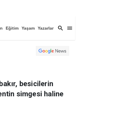
an
Eğitim
Yaşam
Yazarlar
a
Magazin
Arşiv
akır, besicilerin
entin simgesi haline