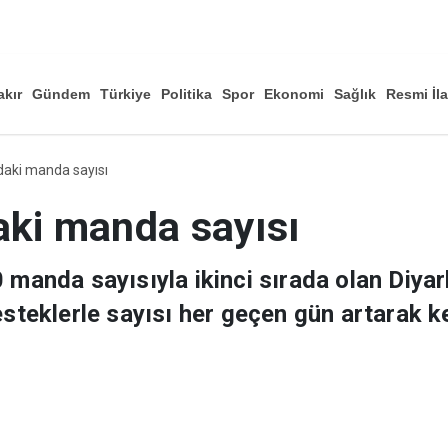
akır
Gündem
Türkiye
Politika
Spor
Ekonomi
Sağlık
Resmi İl
Düny
daki manda sayısı
aki manda sayısı
 manda sayısıyla ikinci sırada olan Diyarb
esteklerle sayısı her geçen gün artarak k