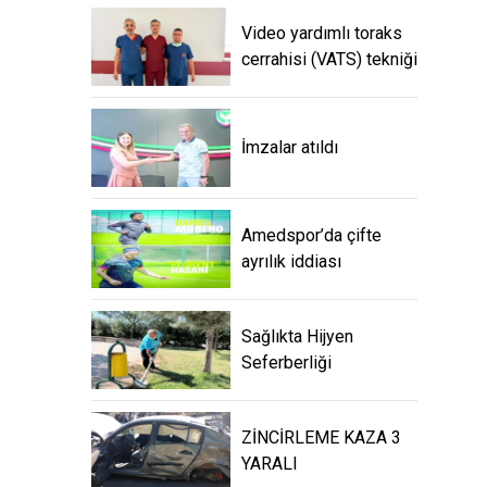
Video yardımlı toraks
cerrahisi (VATS) tekniği
İmzalar atıldı
Amedspor’da çifte
ayrılık iddiası
Sağlıkta Hijyen
Seferberliği
ZİNCİRLEME KAZA 3
YARALI