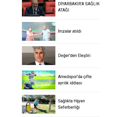
DİYARBAKIR’A SAĞLIK
ATAĞI
İmzalar atıldı
Değer'den Eleştiri
Amedspor’da çifte
ayrılık iddiası
Sağlıkta Hijyen
Seferberliği