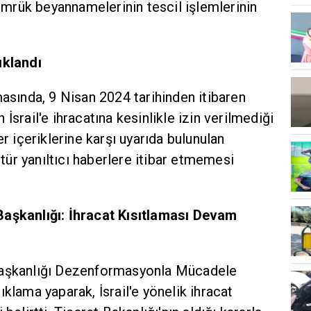
gümrük beyannamelerinin tescil işlemlerinin
ıklandı
masında, 9 Nisan 2024 tarihinden itibaren
İsrail'e ihracatına kesinlikle izin verilmediği
er içeriklerine karşı uyarıda bulunulan
ür yanıltıcı haberlere itibar etmemesi
Başkanlığı: İhracat Kısıtlaması Devam
Başkanlığı Dezenformasyonla Mücadele
klama yaparak, İsrail'e yönelik ihracat