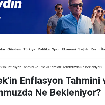
akır
Gündem
Türkiye
Politika
Spor
Ekonomi
Sağlık
Resmi İl
Düny
k'in Enflasyon Tahmini ve Emekli Zamları: Temmuzda Ne Bekleniyor?
k'in Enflasyon Tahmini 
mmuzda Ne Bekleniyor?
kanı Mehmet Şimşek'in mayıs ayı için ö