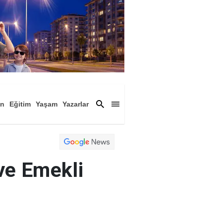
an
Eğitim
Yaşam
Yazarlar
a
Magazin
Arşiv
ve Emekli
ngördüğü yüksek