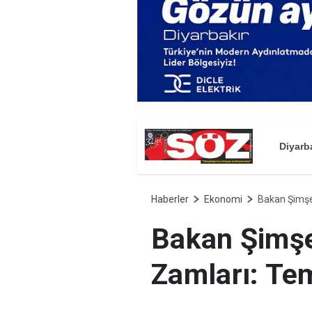
Diyarb
Haberler
Ekonomi
Bakan Şimşe
Bakan Şimşe
Zamları: Te
Hazine ve Maliye Ba