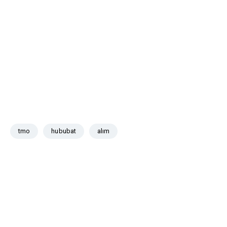
tmo
hububat
alım