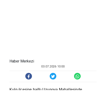
tamamlansın
Haber Merkezi
03.07.2026 10:00
Kulp ilçesine ba
ğ
l
ı
Uzunova Mahallesinde
olu
ş
turulan göletin y
ı
llard
ı
r bak
ı
ms
ı
z