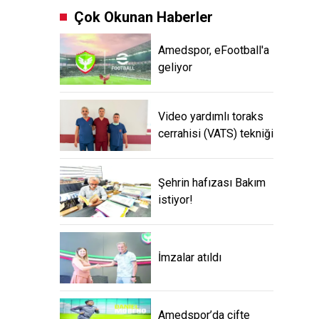
Çok Okunan Haberler
Amedspor, eFootball'a
geliyor
Video yardımlı toraks
cerrahisi (VATS) tekniği
Şehrin hafızası Bakım
istiyor!
İmzalar atıldı
Amedspor’da çifte