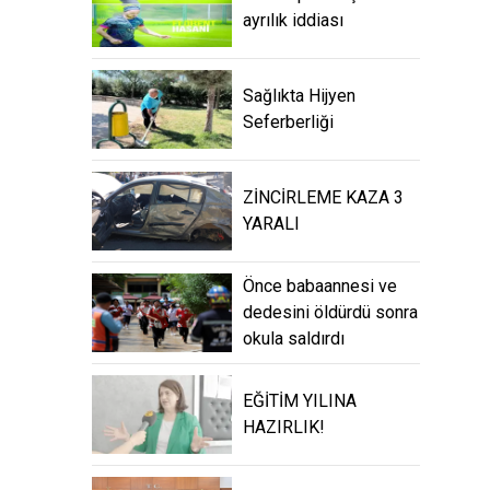
ayrılık iddiası
Sağlıkta Hijyen
Seferberliği
ZİNCİRLEME KAZA 3
YARALI
Önce babaannesi ve
dedesini öldürdü sonra
okula saldırdı
EĞİTİM YILINA
HAZIRLIK!