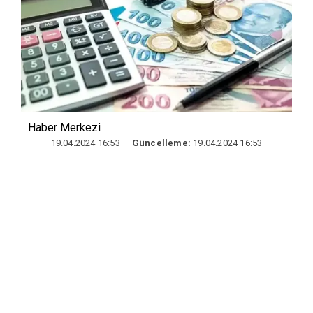
Haber Merkezi
19.04.2024 16:53
Güncelleme:
19.04.2024 16:53
Türkiye ekonomisinin belirleyici
unsurlarından biri olan özel sektörün yurt
dışından sağladığı krediler, Şubat 2024
itibarıyla bir önceki döneme göre azaldı.
Türkiye Cumhuriyet Merkez Bankası'nın