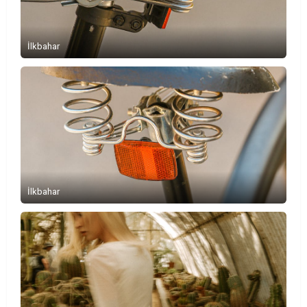
İlkbahar
İlkbahar