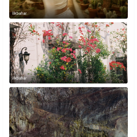
İlkbahar
İlkbahar