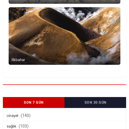
İlkbahar
SON 7 GÜN
SON 30 GÜN
(140)
cinayet
(103)
sağlık