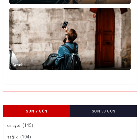
Seyahat
SON 7 GÜN
SON 30 GÜN
(145)
cinayet
(104)
sağlık