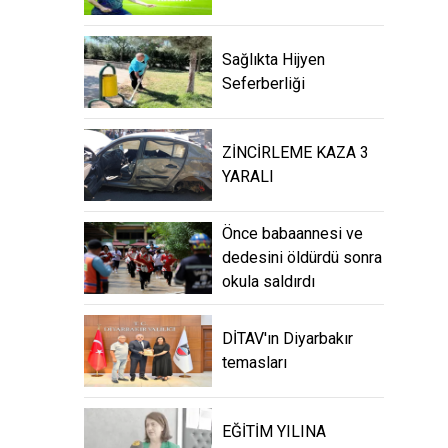
Sağlıkta Hijyen
Seferberliği
ZİNCİRLEME KAZA 3
YARALI
Önce babaannesi ve
dedesini öldürdü sonra
okula saldırdı
DİTAV'ın Diyarbakır
temasları
EĞİTİM YILINA