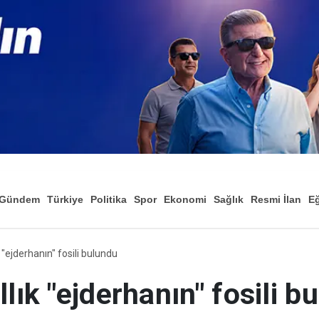
Gündem
Türkiye
Politika
Spor
Ekonomi
Sağlık
Resmi İlan
Eğ
k "ejderhanın" fosili bulundu
lık "ejderhanın" fosili b