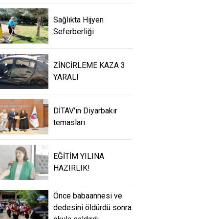
Sağlıkta Hijyen
Seferberliği
ZİNCİRLEME KAZA 3
YARALI
DİTAV'ın Diyarbakır
temasları
EĞİTİM YILINA
HAZIRLIK!
Önce babaannesi ve
dedesini öldürdü sonra