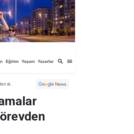
an
Eğitim
Yaşam
Yazarlar
a
Magazin
Arşiv
Cumhurbaşkanı imzasıyla yapılan atamalar Resmi Gazete'de yayımlandı, 5 Kişi görevden alındı
tamalar
görevden