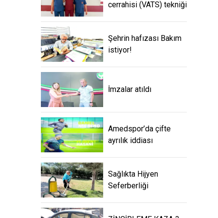
cerrahisi (VATS) tekniği
Şehrin hafızası Bakım
istiyor!
İmzalar atıldı
Amedspor’da çifte
ayrılık iddiası
Sağlıkta Hijyen
Seferberliği