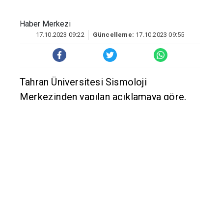
Merkezinden yapılan açıklamaya göre,
merkez üssü Hürmüzgan eyaletinin
Farğan ilçesi olan 5,6 büyüklüğündeki
deprem, yerel saatle 08.39'da kaydedildi.
Depremin yerin 10 kilometre derinliğinde
gerçekleştiği belirtilirken, can ya da mal
kaybı olup olmadığına ilişkin ise henüz
bir açıklama yapılmadı.
Saat 08.29'da da eyaletin Fin ilçesi 5,3
büyüklüğündeki depremle sallanmıştı.
Kaynak: Diyarbakır Söz