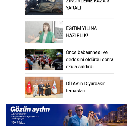
ZİNCİRLEME KAZA 3
YARALI
EĞİTİM YILINA
HAZIRLIK!
Önce babaannesi ve
dedesini öldürdü sonra
okula saldırdı
DİTAV'ın Diyarbakır
temasları