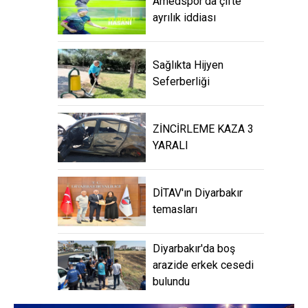
Amedspor’da çifte
ayrılık iddiası
Sağlıkta Hijyen
Seferberliği
ZİNCİRLEME KAZA 3
YARALI
DİTAV'ın Diyarbakır
temasları
Diyarbakır'da boş
arazide erkek cesedi
bulundu