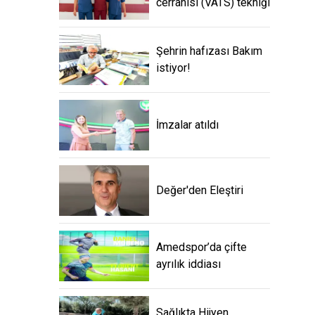
cerrahisi (VATS) tekniği
Şehrin hafızası Bakım
istiyor!
İmzalar atıldı
Değer'den Eleştiri
Amedspor’da çifte
ayrılık iddiası
Sağlıkta Hijyen