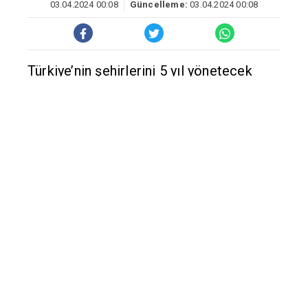
03.04.2024 00:08
Güncelleme:
03.04.2024 00:08
Türkiye’nin şehirlerini 5 yıl yönetecek
yerel idarecilerin belirlendiği seçimlerde
belediye başkanlarının yanı sıra il genel
meclis üyeleri de seçildi. Birçok şehrin
yönetiminin el değiştirdiği seçimlerde
bazı il meclislerinde çoğunluk farklı
partilerde kaldı.
SEÇMEN MECLİS’TE ‘YİNE AK PARTİ’
DEDİ
Seçimde belediye sayısı ve oy oranı
ciddi şekilde azalan AK Parti, belediye