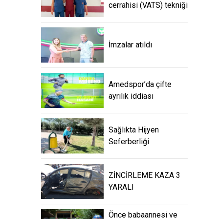
cerrahisi (VATS) tekniği
İmzalar atıldı
Amedspor’da çifte
ayrılık iddiası
Sağlıkta Hijyen
Seferberliği
ZİNCİRLEME KAZA 3
YARALI
Önce babaannesi ve