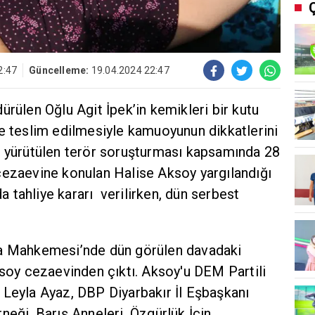
2:47
Güncelleme:
19.04.2024 22:47
ürülen Oğlu Agit İpek’in kemikleri bir kutu
ne teslim edilmesiyle kamuoyunun dikkatlerini
a yürütülen terör soruşturması kapsamında 28
cezaevine konulan Halise Aksoy yargılandığı
tahliye kararı verilirken, dün serbest
za Mahkemesi’nde dün görülen davadaki
ksoy cezaevinden çıktı. Aksoy'u DEM Partili
 Leyla Ayaz, DBP Diyarbakır İl Eşbaşkanı
neği, Barış Anneleri, Özgürlük İçin