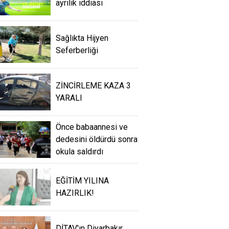
ayrılık iddiası
Sağlıkta Hijyen
Seferberliği
ZİNCİRLEME KAZA 3
YARALI
Önce babaannesi ve
dedesini öldürdü sonra
okula saldırdı
EĞİTİM YILINA
HAZIRLIK!
DİTAV'ın Diyarbakır