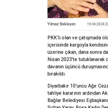
Yılmaz Bekleyen
19.04.2024 2
PKK’lı olan ve çatışmada öld
içerisinde kargoyla kendisi
üzerine çıkan, dana sonra d
Nisan 2023'te tutuklanarak 
davanın üçüncü duruşmasında 
bırakıldı.
Diyarbakır 10’uncu Ağır Ce
tahliye kararının ardından A
Bağlar Belediyesi Eşbaşkanı
Sultan Yaray, Rosa Kadın Der