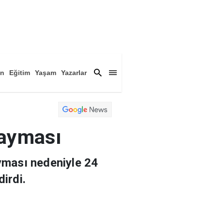
an
Eğitim
Yaşam
Yazarlar
a
Magazin
Arşiv
kayması
yması nedeniyle 24
dirdi.