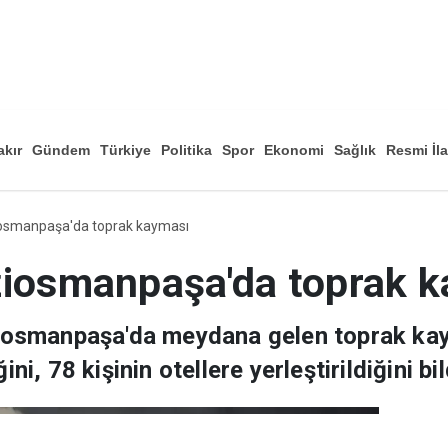
akır
Gündem
Türkiye
Politika
Spor
Ekonomi
Sağlık
Resmi İl
Düny
iosmanpaşa'da toprak kayması
ziosmanpaşa'da toprak 
aziosmanpaşa'da meydana gelen toprak ka
ini, 78 kişinin otellere yerleştirildiğini bil