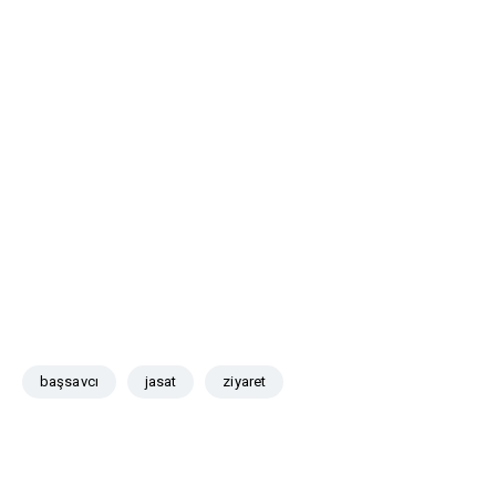
başsavcı
jasat
ziyaret