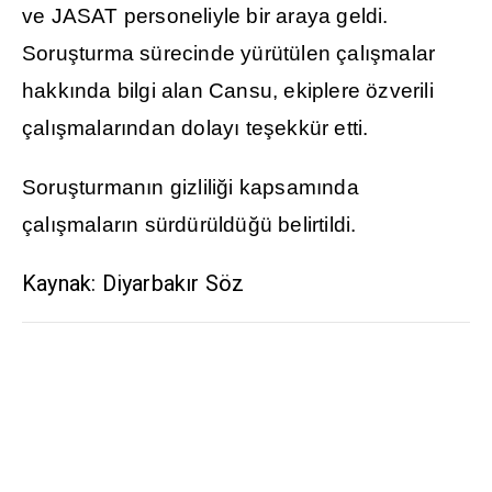
ve JASAT personeliyle bir araya geldi.
Soru
ş
turma sürecinde yürütülen çal
ış
malar
hakk
ı
nda bilgi alan Cansu, ekiplere özverili
çal
ış
malar
ı
ndan dolay
ı
te
ş
ekkür etti.
Soru
ş
turman
ı
n gizlili
ğ
i kapsam
ı
nda
çal
ış
malar
ı
n sürdürüldü
ğ
ü belirtildi.
Kaynak: Diyarbakır Söz