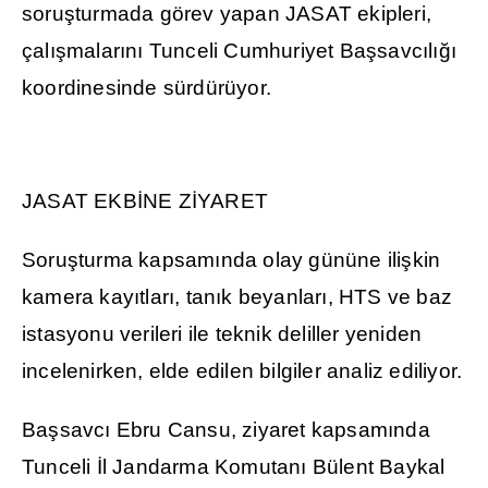
soru
ş
turmada görev yapan JASAT ekipleri,
çal
ış
malar
ı
n
ı
Tunceli Cumhuriyet Ba
ş
savc
ı
l
ığı
koordinesinde sürdürüyor.
JASAT EKB
İ
NE Z
İ
YARET
Soru
ş
turma kapsam
ı
nda olay gününe ili
ş
kin
kamera kay
ı
tlar
ı
, tan
ı
k beyanlar
ı
, HTS ve baz
istasyonu verileri ile teknik deliller yeniden
incelenirken, elde edilen bilgiler analiz ediliyor.
Ba
ş
savc
ı
Ebru Cansu, ziyaret kapsam
ı
nda
Tunceli
İ
l Jandarma Komutan
ı
Bülent Baykal