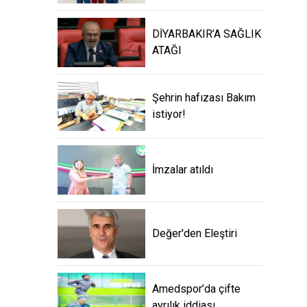
DİYARBAKIR’A SAĞLIK
ATAĞI
Şehrin hafızası Bakım
istiyor!
İmzalar atıldı
Değer'den Eleştiri
Amedspor’da çifte
ayrılık iddiası