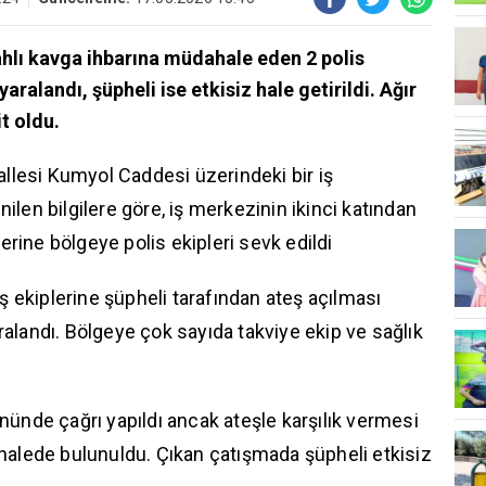
lahlı kavga ihbarına müdahale eden 2 polis
alandı, şüpheli ise etkisiz hale getirildi. Ağır
t oldu.
allesi Kumyol Caddesi üzerindeki bir iş
len bilgilere göre, iş merkezinin ikinci katından
zerine bölgeye polis ekipleri sevk edildi
ş ekiplerine şüpheli tarafından ateş açılması
alandı. Bölgeye çok sayıda takviye ekip ve sağlık
ünde çağrı yapıldı ancak ateşle karşılık vermesi
halede bulunuldu. Çıkan çatışmada şüpheli etkisiz