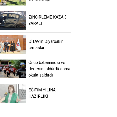
ZİNCİRLEME KAZA 3
YARALI
DİTAV'ın Diyarbakır
temasları
Önce babaannesi ve
dedesini öldürdü sonra
okula saldırdı
EĞİTİM YILINA
HAZIRLIK!