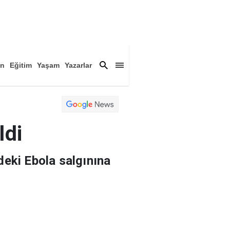
an
Eğitim
Yaşam
Yazarlar
a
Magazin
Arşiv
ldi
eki Ebola salgınına